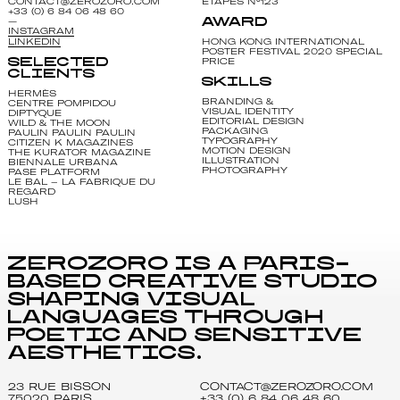
CONTACT@ZEROZORO.COM
ETAPES N°123
+33 (0) 6 84 06 48 60
AWARD
—
INSTAGRAM
HONG KONG INTERNATIONAL
LINKEDIN
POSTER FESTIVAL 2020 SPECIAL
PRICE
SELECTED
CLIENTS
SKILLS
HERMÈS
BRANDING &
CENTRE POMPIDOU
VISUAL IDENTITY
DIPTYQUE
EDITORIAL DESIGN
WILD & THE MOON
PACKAGING
PAULIN PAULIN PAULIN
TYPOGRAPHY
CITIZEN K MAGAZINES
MOTION DESIGN
THE KURATOR MAGAZINE
ILLUSTRATION
BIENNALE URBANA
PHOTOGRAPHY
PASE PLATFORM
LE BAL – LA FABRIQUE DU
REGARD
LUSH
zerozoro is a Paris-
based creative studio
shaping visual
languages through
poetic and sensitive
aesthetics.
23 RUE BISSON
CONTACT@ZEROZORO.COM
75020 PARIS
+33 (0) 6 84 06 48 60